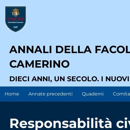
Salta
User
al
contenuto
account
principale
menu
ANNALI DELLA FACOLT
CAMERINO
DIECI ANNI, UN SECOLO. I NUOV
Home
Annate precedenti
Quaderni
Comitat
Main
navigation
Responsabilità ci