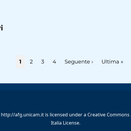
i
Pagina
1
Page
2
Page
3
Page
4
Pagina
Seguente ›
Ultima
Ultima »
attuale
successiva
pagina
y
http://afg.unicam.it
is licensed under a
Creative Commons A
Italia License
.