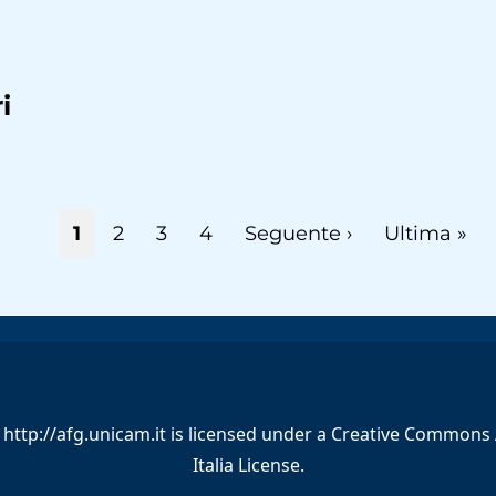
i
Pagina
1
Page
2
Page
3
Page
4
Pagina
Seguente ›
Ultima
Ultima »
attuale
successiva
pagina
y
http://afg.unicam.it
is licensed under a
Creative Commons A
Italia License
.