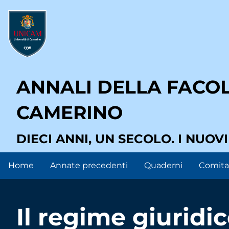
Salta
User
al
contenuto
account
principale
menu
ANNALI DELLA FACOLT
CAMERINO
DIECI ANNI, UN SECOLO. I NUOV
Home
Annate precedenti
Quaderni
Comitat
Main
navigation
Il regime giuridi