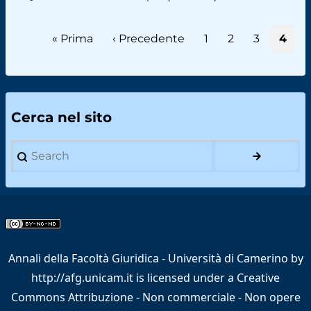
Paginazione
Prima
« Prima
Pagina
‹ Precedente
Page
1
Page
2
Page
3
Pagi
4
pagina
precedente
attua
Cerca nel sito
Search
Annali della Facoltà Giuridica - Università di Camerino
by
http://afg.unicam.it
is licensed under a
Creative
Commons Attribuzione - Non commerciale - Non opere