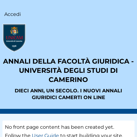
Salta
al
Accedi
User
contenuto
account
principale
menu
ANNALI DELLA FACOLTÀ GIURIDICA -
UNIVERSITÀ DEGLI STUDI DI
CAMERINO
DIECI ANNI, UN SECOLO. I NUOVI ANNALI
GIURIDICI CAMERTI ON LINE
Main
No front page content has been created yet.
navigation
Follow the
User Guide
to start building your site.