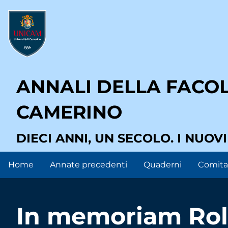
Salta
User
al
contenuto
account
principale
menu
ANNALI DELLA FACOLT
CAMERINO
DIECI ANNI, UN SECOLO. I NUOV
Home
Annate precedenti
Quaderni
Comitat
Main
navigation
In memoriam Rolf 