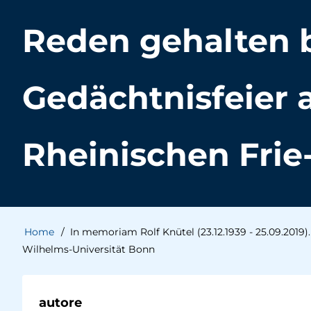
Reden gehalten 
Gedächtnisfeier 
Rheinischen Frie
Home
In memoriam Rolf Knütel (23.12.1939 - 25.09.2019)
Briciole
Wilhelms-Universität Bonn
di
autore