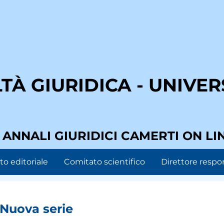
À GIURIDICA - UNIVERS
I ANNALI GIURIDICI CAMERTI ON LI
o editoriale
Comitato scientifico
Direttore respo
 Nuova serie