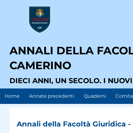
Salta
User
al
contenuto
account
principale
menu
ANNALI DELLA FACOLT
CAMERINO
DIECI ANNI, UN SECOLO. I NUOV
Home
Annate precedenti
Quaderni
Comitat
Main
navigation
Annali della Facoltà Giuridica -