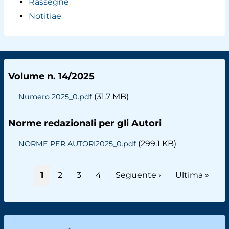
Rassegne
Notitiae
Volume n. 14/2025
(31.7 MB)
Numero 2025_0.pdf
Norme redazionali per gli Autori
(299.1 KB)
NORME PER AUTORI2025_0.pdf
Paginazione
Pagina
1
Page
2
Page
3
Page
4
Pagina
Seguente ›
Ultima
Ultima »
attuale
successiva
pagina