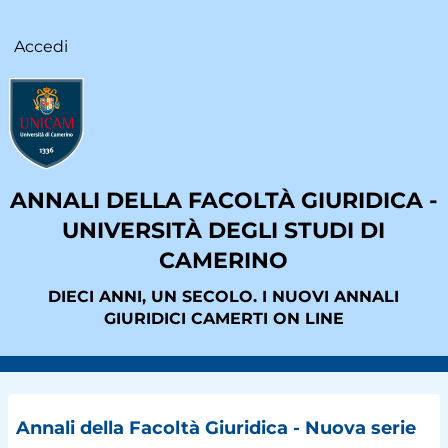
Salta
al
Accedi
User
contenuto
account
principale
menu
ANNALI DELLA FACOLTÀ GIURIDICA -
UNIVERSITÀ DEGLI STUDI DI
CAMERINO
DIECI ANNI, UN SECOLO. I NUOVI ANNALI
GIURIDICI CAMERTI ON LINE
Main
Annali della Facoltà Giuridica - Nuova serie
navigation